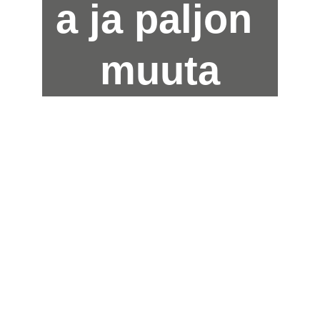
a ja paljon 
muuta
Palvele
mme 
Ma-Pe 
9-17 | 